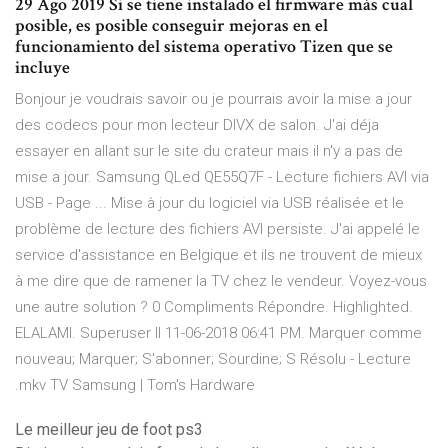
29 Ago 2019 Si se tiene instalado el firmware más cual
posible, es posible conseguir mejoras en el
funcionamiento del sistema operativo Tizen que se
incluye
Bonjour je voudrais savoir ou je pourrais avoir la mise a jour
des codecs pour mon lecteur DIVX de salon. J'ai déja
essayer en allant sur le site du crateur mais il n'y a pas de
mise a jour. Samsung QLed QE55Q7F - Lecture fichiers AVI via
USB - Page ... Mise à jour du logiciel via USB réalisée et le
problème de lecture des fichiers AVI persiste. J'ai appelé le
service d'assistance en Belgique et ils ne trouvent de mieux
à me dire que de ramener la TV chez le vendeur. Voyez-vous
une autre solution ? 0 Compliments Répondre. Highlighted.
ELALAMI. Superuser II ‎11-06-2018 06:41 PM. Marquer comme
nouveau; Marquer; S'abonner; Sourdine; S Résolu - Lecture
.mkv TV Samsung | Tom's Hardware
Le meilleur jeu de foot ps3