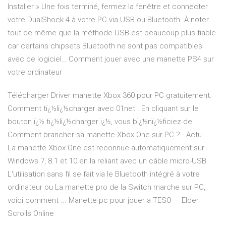
Installer ».Une fois terminé, fermez la fenêtre et connecter
votre DualShock 4 à votre PC via USB ou Bluetooth. À noter
tout de même que la méthode USB est beaucoup plus fiable
car certains chipsets Bluetooth ne sont pas compatibles
avec ce logiciel… Comment jouer avec une manette PS4 sur
votre ordinateur
Télécharger Driver manette Xbox 360 pour PC gratuitement.
Comment tï¿½lï¿½charger avec 01net . En cliquant sur le
bouton ï¿½ tï¿½lï¿½charger ï¿½, vous bï¿½nï¿½ficiez de
Comment brancher sa manette Xbox One sur PC ? - Actu ...
La manette Xbox One est reconnue automatiquement sur
Windows 7, 8.1 et 10 en la reliant avec un câble micro-USB.
L'utilisation sans fil se fait via le Bluetooth intégré à votre
ordinateur ou La manette pro de la Switch marche sur PC,
voici comment ... Manette pc pour jouer a TESO — Elder
Scrolls Online