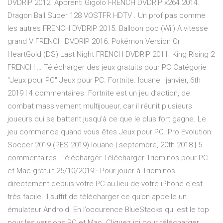
DVDRIP 2012. Apprenti Gigolo FRENCH DVDRIP x264 2014.
Dragon Ball Super 128 VOSTFR HDTV . Un prof pas comme
les autres FRENCH DVDRIP 2015. Balloon pop (Wii) A vitesse
grand V FRENCH DVDRIP 2016. Pokémon Version Or :
HeartGold (DS) Last Night FRENCH DVDRIP 2011. King Rising 2
FRENCH … Télécharger des jeux gratuits pour PC Catégorie
"Jeux pour PC" Jeux pour PC. Fortnite. louane | janvier, 6th
2019 | 4 commentaires. Fortnite est un jeu d’action, de
combat massivement multijoueur, car il réunit plusieurs
joueurs qui se battent jusqu’à ce que le plus fort gagne. Le
jeu commence quand vous êtes Jeux pour PC. Pro Evolution
Soccer 2019 (PES 2019) louane | septembre, 20th 2018 | 5
commentaires. Télécharger Télécharger Triominos pour PC
et Mac gratuit 25/10/2019 · Pour jouer à Triominos
directement depuis votre PC au lieu de votre iPhone c’est
très facile. Il suffit de télécharger ce qu’on appelle un
émulateur Android. En l’occurence BlueStacks qui est le top
pour les versions PC et Mac. Cliquez ici pour télécharger