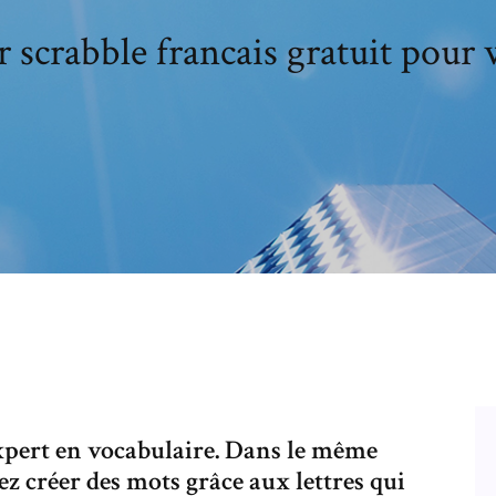
r scrabble francais gratuit pour
 expert en vocabulaire. Dans le même
ez créer des mots grâce aux lettres qui