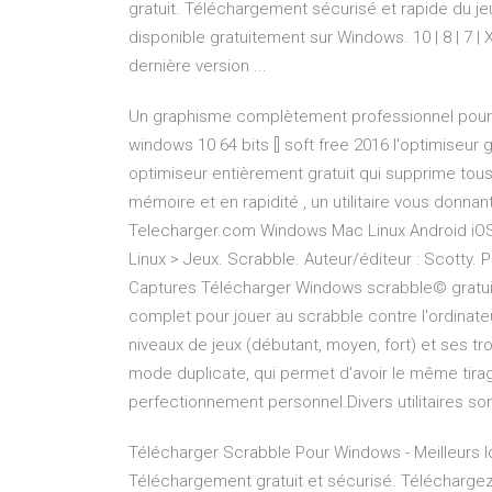
gratuit. Téléchargement sécurisé et rapide du j
disponible gratuitement sur Windows. 10 | 8 | 7 | XP
dernière version ...
Un graphisme complètement professionnel pour wi
windows 10 64 bits [] soft free 2016 l'optimiseur g
optimiseur entièrement gratuit qui supprime tous l
mémoire et en rapidité , un utilitaire vous donna
Telecharger.com Windows Mac Linux Android iOS
Linux > Jeux. Scrabble. Auteur/éditeur : Scotty. 
Captures Télécharger Windows scrabble© gratuit |
complet pour jouer au scrabble contre l'ordinate
niveaux de jeux (débutant, moyen, fort) et ses tro
mode duplicate, qui permet d'avoir le même tira
perfectionnement personnel.Divers utilitaires son
Télécharger Scrabble Pour Windows - Meilleurs lo
Téléchargement gratuit et sécurisé. Téléchargez l