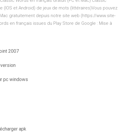
r Classic Words en français Gratuit (PC et Mac) Classic
e (IOS et Android) de jeux de mots (littéraires)Vous pouvez
Mac gratuitement depuis notre site web (https://www.site-
ords en français issues du Play Store de Google : Mise à
oint 2007
 version
ur pc windows
lécharger apk