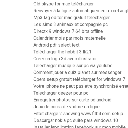
Old skype for mac télécharger
Renvoyer à la ligne automatiquement excel ang
Mp3 tag editor mac gratuit télécharger
Les sims 3 animaux et compagnie pc
Directx 9 windows 7 64 bits offline
Calendrier mois par mois maternelle
Android pdf select text
Télécharger the hobbit 3 lk21
Créer un logo 3d avec illustrator
Telecharger musique sur pc via youtube
Comment jouer a quiz planet sur messenger
Opera setup gratuit télécharger for windows 7
Votre iphone ne peut pas etre synchronisé erre
Telecharger deezer pour pc
Enregistrer photos sur carte sd android
Jeux de cours de voiture en ligne
Fitbit charge 2 showing www.fitbit.com setup
Descargar nokia pc suite para windows 10
Installer lapplication facebook sur mon mobile