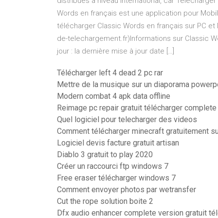
distribués à niveau international, car Télécharge
Words en français est une application pour Mobil
télécharger Classic Words en français sur PC et 
de-telechargement.fr)Informations sur Classic W
jour : la dernière mise à jour date […]
Télécharger left 4 dead 2 pc rar
Mettre de la musique sur un diaporama powerp
Modern combat 4 apk data offline
Reimage pc repair gratuit télécharger complete
Quel logiciel pour telecharger des videos
Comment télécharger minecraft gratuitement s
Logiciel devis facture gratuit artisan
Diablo 3 gratuit to play 2020
Créer un raccourci ftp windows 7
Free eraser télécharger windows 7
Comment envoyer photos par wetransfer
Cut the rope solution boite 2
Dfx audio enhancer complete version gratuit té