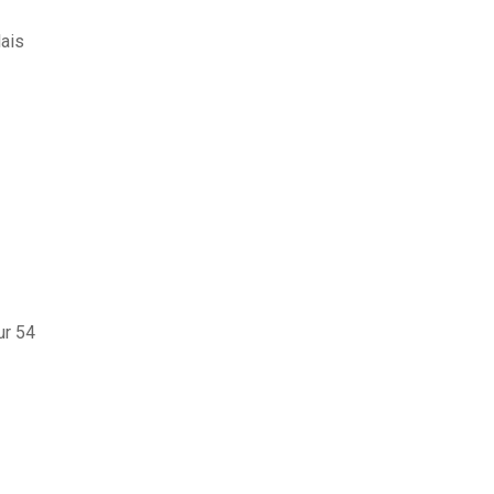
lais
ur 54