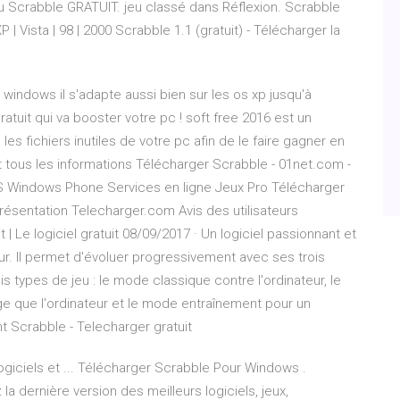
eu Scrabble GRATUIT. jeu classé dans Réflexion. Scrabble
 | Vista | 98 | 2000 Scrabble 1.1 (gratuit) - Télécharger la
ndows il s'adapte aussi bien sur les os xp jusqu'à
ratuit qui va booster votre pc ! soft free 2016 est un
es fichiers inutiles de votre pc afin de le faire gagner en
nt tous les informations Télécharger Scrabble - 01net.com -
 Windows Phone Services en ligne Jeux Pro Télécharger
Présentation Telecharger.com Avis des utilisateurs
 Le logiciel gratuit 08/09/2017 · Un logiciel passionnant et
ur. Il permet d'évoluer progressivement avec ses trois
is types de jeu : le mode classique contre l'ordinateur, le
ge que l'ordinateur et le mode entraînement pour un
t Scrabble - Telecharger gratuit
giciels et ... Télécharger Scrabble Pour Windows .
a dernière version des meilleurs logiciels, jeux,