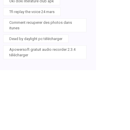
Oki doki literature club apk
Tfi replay the voice 24 mars
Comment recuperer des photos dans
itunes
Dead by daylight pc télécharger
Apowersoft gratuit audio recorder 2.3.4
télécharger