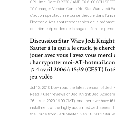
CPU: Intel Core i3-3220 / AMD FX-6100 CPU SPEED:
Télécharger Version Complète Star Wars Jedi Fal
d’action spectaculaire qui se déroule dans l’uni
Electronic Arts sont responsables de la préparati
quatrième épisodes de la saga du film. Le perso
Discussion:Star Wars Jedi Knight:
Sauter à la qui a le crack. je che
jouer avec vous l'avez vous merci
: harrypottermoi-AT-hotmail.com C
♫ 4 avril 2006 à 15:39 (CEST) Intér
jeu vidéo
Jul 12, 2010 Download the latest version of Jedi
Read 7 user reviews of Jedi Knight: Jedi Academy
26th Mar, 2020 16:00 GMT): And there we have it! 
installment of the highly acclaimed Jedi series. 
the Force from Jedi Master Sep 18, 2003 Star Wa