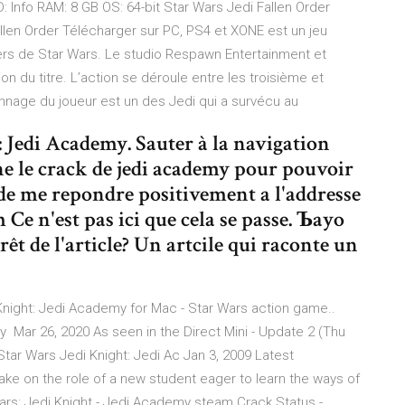
 Info RAM: 8 GB OS: 64-bit Star Wars Jedi Fallen Order
len Order Télécharger sur PC, PS4 et XONE est un jeu
vers de Star Wars. Le studio Respawn Entertainment et
on du titre. L’action se déroule entre les troisième et
nnage du joueur est un des Jedi qui a survécu au
 Jedi Academy. Sauter à la navigation
rche le crack de jedi academy pour pouvoir
 de me repondre positivement a l'addresse
e n'est pas ici que cela se passe. Ъayo
êt de l'article? Un artcile qui raconte un
 Knight: Jedi Academy for Mac - Star Wars action game..
 Mar 26, 2020 As seen in the Direct Mini - Update 2 (Thu
Star Wars Jedi Knight: Jedi Ac Jan 3, 2009 Latest
Take on the role of a new student eager to learn the ways of
rs: Jedi Knight - Jedi Academy steam Crack Status -