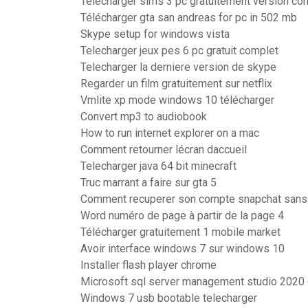
Telecharger sims 3 pc gratuitement version co
Télécharger gta san andreas for pc in 502 mb
Skype setup for windows vista
Telecharger jeux pes 6 pc gratuit complet
Telecharger la derniere version de skype
Regarder un film gratuitement sur netflix
Vmlite xp mode windows 10 télécharger
Convert mp3 to audiobook
How to run internet explorer on a mac
Comment retourner lécran daccueil
Telecharger java 64 bit minecraft
Truc marrant a faire sur gta 5
Comment recuperer son compte snapchat sans
Word numéro de page à partir de la page 4
Télécharger gratuitement 1 mobile market
Avoir interface windows 7 sur windows 10
Installer flash player chrome
Microsoft sql server management studio 2020 c
Windows 7 usb bootable telecharger