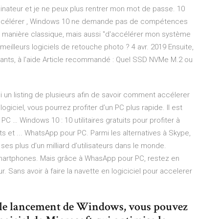
dinateur et je ne peux plus rentrer mon mot de passe. 10
Accélérer , Windows 10 ne demande pas de compétences
s. de manière classique, mais aussi "d'accélérer mon système
illeurs logiciels de retouche photo ? 4 avr. 2019 Ensuite,
llants, à l'aide Article recommandé : Quel SSD NVMe M.2 ou
i un listing de plusieurs afin de savoir comment accélerer
giciel, vous pourrez profiter d’un PC plus rapide. Il est
 PC … Windows 10 : 10 utilitaires gratuits pour profiter à
uits et ... WhatsApp pour PC. Parmi les alternatives à Skype,
ses plus d’un milliard d’utilisateurs dans le monde.
 smartphones. Mais grâce à WhasApp pour PC, restez en
 Sans avoir à faire la navette en logiciciel pour accelerer
e le lancement de Windows, vous pouvez