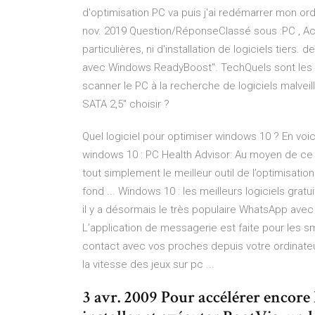
d'optimisation PC va puis j'ai redémarrer mon or
nov. 2019 Question/RéponseClassé sous :PC , 
particulières, ni d'installation de logiciels tier
avec Windows ReadyBoost". TechQuels sont les me
scanner le PC à la recherche de logiciels malvei
SATA 2,5" choisir ?
Quel logiciel pour optimiser windows 10 ? En voic
windows 10 : PC Health Advisor: Au moyen de ce lo
tout simplement le meilleur outil de l’optimisation
fond ... Windows 10 : les meilleurs logiciels grat
il y a désormais le très populaire WhatsApp avec 
L’application de messagerie est faite pour les
contact avec vos proches depuis votre ordinateur.
la vitesse des jeux sur pc ...
3 avr. 2009 Pour accélérer encor