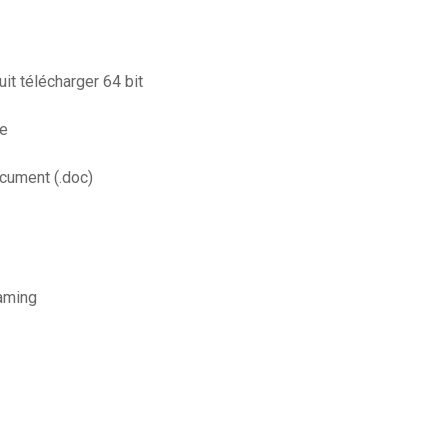
it télécharger 64 bit
te
cument (.doc)
eaming