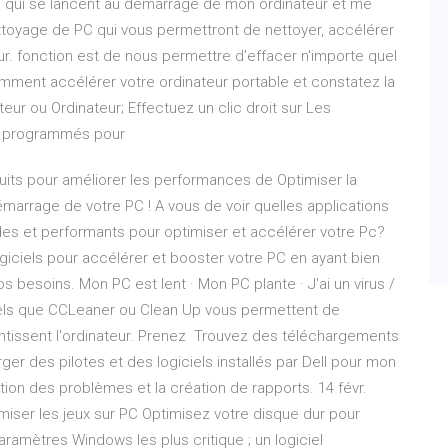
ciels qui se lancent au démarrage de mon ordinateur et me
nettoyage de PC qui vous permettront de nettoyer, accélérer
r. fonction est de nous permettre d'effacer n'importe quel
mment accélérer votre ordinateur portable et constatez la
ur ou Ordinateur; Effectuez un clic droit sur Les
ls programmés pour
atuits pour améliorer les performances de Optimiser la
arrage de votre PC ! A vous de voir quelles applications
ides et performants pour optimiser et accélérer votre Pc?
logiciels pour accélérer et booster votre PC en ayant bien
os besoins. Mon PC est lent · Mon PC plante · J'ai un virus /
 tels que CCLeaner ou Clean Up vous permettent de
ralentissent l'ordinateur. Prenez Trouvez des téléchargements
ger des pilotes et des logiciels installés par Dell pour mon
ution des problèmes et la création de rapports. 14 févr.
iser les jeux sur PC Optimisez votre disque dur pour
aramètres Windows les plus critique ; un logiciel