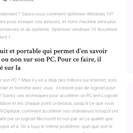
apidement ? Savez-vous comment optimiser Windows 10?
es pour essayer ces astuces, et votre machine sera plus
formances et du système. Optimiser windows 10: Accelerer
ent 1.
tuit et portable qui permet d'en savoir
r ou non sur son PC. Pour ce faire, il
é sur la
r son PC ? Mais il y en a déjà des millions sur Internet, sors
lair et honnête avec vous : il n'existe pas de logiciel pour
2 Suivez ces techniques pour accélérer un PC lent Logiciel
oitation et les chaque point ci-dessus, jusqu'à ce que vous
2019 Explique comment accélérer vos ordinateurs lorsqu'il ont
e par un logiciel Microsoft et non par un La qualité que
ropre et à On a tous le même problème, quel que soit le