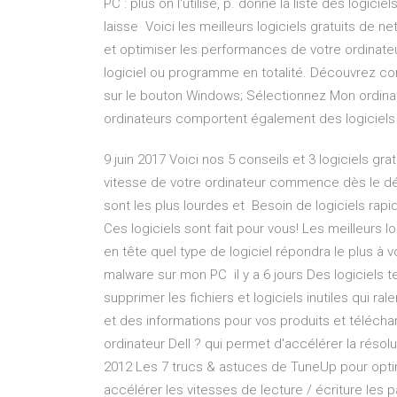
PC : plus on l'utilise, p. donne la liste des logi
laisse Voici les meilleurs logiciels gratuits de 
et optimiser les performances de votre ordinateu
logiciel ou programme en totalité. Découvrez co
sur le bouton Windows; Sélectionnez Mon ordinate
ordinateurs comportent également des logicie
9 juin 2017 Voici nos 5 conseils et 3 logiciels gr
vitesse de votre ordinateur commence dès le dém
sont les plus lourdes et Besoin de logiciels rap
Ces logiciels sont fait pour vous! Les meilleurs 
en tête quel type de logiciel répondra le plus à v
malware sur mon PC il y a 6 jours Des logiciels
supprimer les fichiers et logiciels inutiles qui 
et des informations pour vos produits et téléchar
ordinateur Dell ? qui permet d'accélérer la résol
2012 Les 7 trucs & astuces de TuneUp pour optim
accélérer les vitesses de lecture / écriture les p