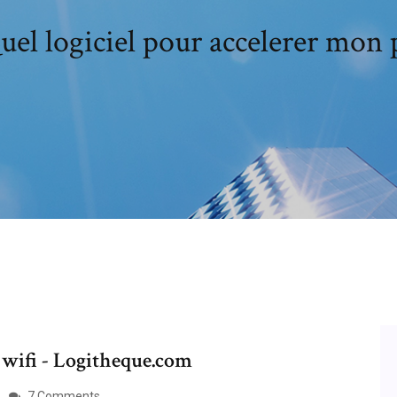
uel logiciel pour accelerer mon 
 wifi - Logitheque.com
7 Comments