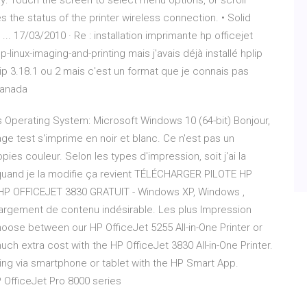
play: Touch the screen to select menu options, or scroll
s the status of the printer wireless connection. • Solid
 ... 17/03/2010 · Re : installation imprimante hp officejet
p-linux-imaging-and-printing mais j'avais déjà installé hplip
plip 3.18.1 ou 2 mais c'est un format que je connais pas
Canada
ies Operating System: Microsoft Windows 10 (64-bit) Bonjour,
e test s'imprime en noir et blanc. Ce n'est pas un
es couleur. Selon les types d'impression, soit j'ai la
, quand je la modifie ça revient TÉLÉCHARGER PILOTE HP
P OFFICEJET 3830 GRATUIT - Windows XP, Windows ,
chargement de contenu indésirable. Les plus Impression
oose between our HP OfficeJet 5255 All-in-One Printer or
h extra cost with the HP OfficeJet 3830 All-in-One Printer.
nting via smartphone or tablet with the HP Smart App.
 OfficeJet Pro 8000 series