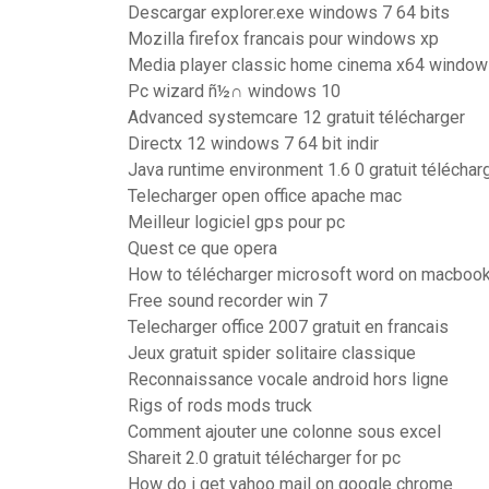
Descargar explorer.exe windows 7 64 bits
Mozilla firefox francais pour windows xp
Media player classic home cinema x64 window
Pc wizard ñ½∩ windows 10
Advanced systemcare 12 gratuit télécharger
Directx 12 windows 7 64 bit indir
Java runtime environment 1.6 0 gratuit télécha
Telecharger open office apache mac
Meilleur logiciel gps pour pc
Quest ce que opera
How to télécharger microsoft word on macbook 
Free sound recorder win 7
Telecharger office 2007 gratuit en francais
Jeux gratuit spider solitaire classique
Reconnaissance vocale android hors ligne
Rigs of rods mods truck
Comment ajouter une colonne sous excel
Shareit 2.0 gratuit télécharger for pc
How do i get yahoo mail on google chrome