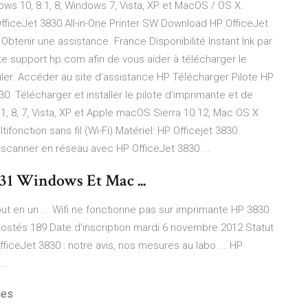
ows 10, 8.1, 8, Windows 7, Vista, XP et MacOS / OS X.
 OfficeJet 3830 All-in-One Printer SW Download HP OfficeJet
 Obtenir une assistance. France Disponibilité Instant Ink par
te support.hp.com afin de vous aider à télécharger le
uler. Accéder au site d’assistance HP Télécharger Pilote HP
830. Télécharger et installer le pilote d’imprimante et de
1, 8, 7, Vista, XP et Apple macOS Sierra 10.12, Mac OS X
ifonction sans fil (Wi-Fi) Matériel: HP Officejet 3830.
er, scanner en réseau avec HP OfficeJet 3830 ...
831 Windows Et Mac ...
ut en un ... Wifi ne fonctionne pas sur imprimante HP 3830
postés 189 Date d'inscription mardi 6 novembre 2012 Statut
iceJet 3830 : notre avis, nos mesures au labo ... HP
..
les