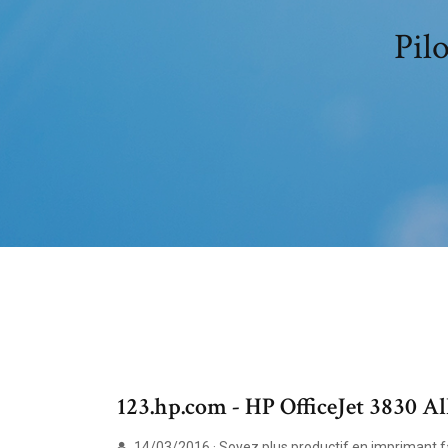
Pilo
123.hp.com - HP OfficeJet 3830 All-
14/03/2016 · Soyez plus productif en imprimant fa