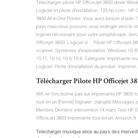
Télécharger pilote HP OfficeJet 3830 driver Wind
Logiciel et pilote d'installation. 123.hp.com - HP
3830 All-in-One Printer. Vous avez besoin d'aide ?
pays mais nous pouvons vous rediriger vers le si
logiciel nécessaire pour votre périphérique. Ann
Officejet 3830. Logiciel d ... Pilote HP Officejet 3
scanner. Systèmes d’exploitation: Windows 10, 8.
10.11, 10.10, 10.9, 10.8. Catégorie: Imprimante mult
Logiciel: Pilote d’installation du produit. Imprim
Télécharger Pilote HP Officejet 3
Wifi ne fonctionne pas sur imprimante HP 3830 to
tout en un [Fermé] Signaler. clairgi66 Messages 
Membre Dernière intervention 14 mars Test HP Off
OfficeJet 3833 Imprimante tout-en-un: Amazon.fr .
Telecharger musique alice au pays des merveil