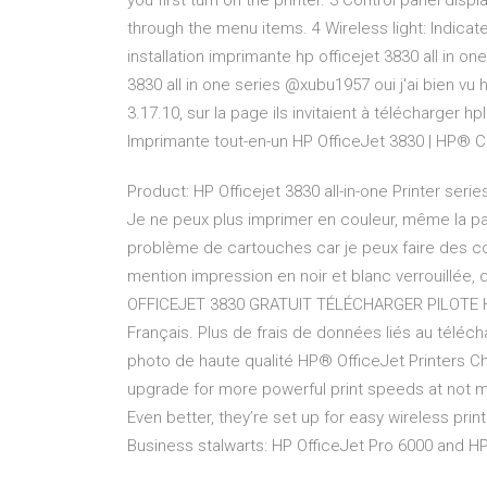
you first turn on the printer. 3 Control panel dis
through the menu items. 4 Wireless light: Indicate
installation imprimante hp officejet 3830 all in one
3830 all in one series @xubu1957 oui j'ai bien vu h
3.17.10, sur la page ils invitaient à télécharger h
Imprimante tout-en-un HP OfficeJet 3830 | HP® 
Product: HP Officejet 3830 all-in-one Printer ser
Je ne peux plus imprimer en couleur, même la pag
problème de cartouches car je peux faire des copi
mention impression en noir et blanc verrouillée
OFFICEJET 3830 GRATUIT TÉLÉCHARGER PILOTE H
Français. Plus de frais de données liés au télé
photo de haute qualité HP® OfficeJet Printers Ch
upgrade for more powerful print speeds at not muc
Even better, they’re set up for easy wireless pri
Business stalwarts: HP OfficeJet Pro 6000 and HP