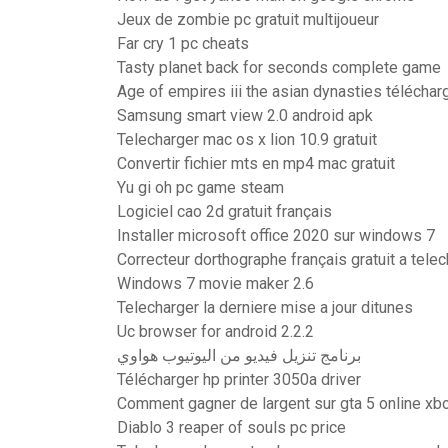
Jeux de zombie pc gratuit multijoueur
Far cry 1 pc cheats
Tasty planet back for seconds complete game
Age of empires iii the asian dynasties téléchar
Samsung smart view 2.0 android apk
Telecharger mac os x lion 10.9 gratuit
Convertir fichier mts en mp4 mac gratuit
Yu gi oh pc game steam
Logiciel cao 2d gratuit français
Installer microsoft office 2020 sur windows 7
Correcteur dorthographe français gratuit a tele
Windows 7 movie maker 2.6
Telecharger la derniere mise a jour ditunes
Uc browser for android 2.2.2
برنامج تنزيل فيديو من اليوتيوب هواوي
Télécharger hp printer 3050a driver
Comment gagner de largent sur gta 5 online xb
Diablo 3 reaper of souls pc price