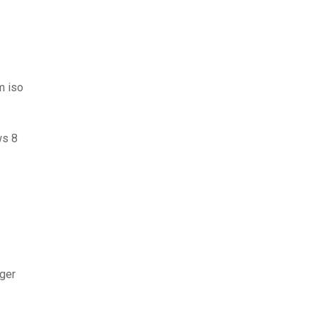
m iso
ws 8
rger