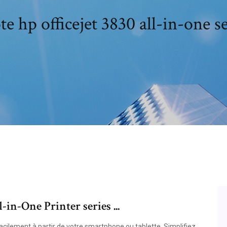
te hp officejet 3830 all-in-one s
in-One Printer series ...
cilement à partir de votre smartphone ou tablette. Simplifiez