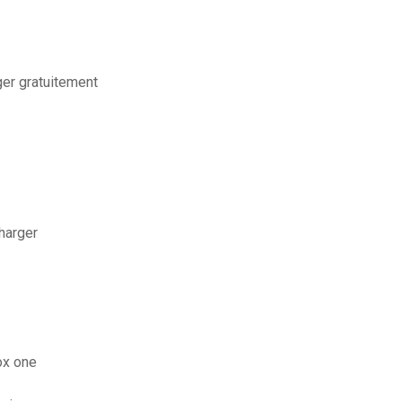
ger gratuitement
charger
ox one