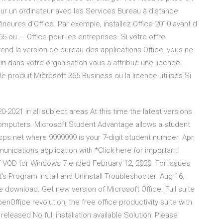
sur un ordinateur avec les Services Bureau à distance
ieures d’Office. Par exemple, installez Office 2010 avant d
65 ou ... Office pour les entreprises. Si votre offre
nd la version de bureau des applications Office, vous ne
u’un dans votre organisation vous a attribué une licence..
 produit Microsoft 365 Business ou la licence utilisés Si
-2021 in all subject areas At this time the latest versions
 computers. Microsoft Student Advantage allows a student
cps.net where 9999999 is your 7-digit student number. Apr
unications application with *Click here for important
f VOD for Windows 7 ended February 12, 2020. For issues
t's Program Install and Uninstall Troubleshooter. Aug 16,
 download. Get new version of Microsoft Office. Full suite
enOffice revolution, the free office productivity suite with
eleased No full installation available Solution: Please