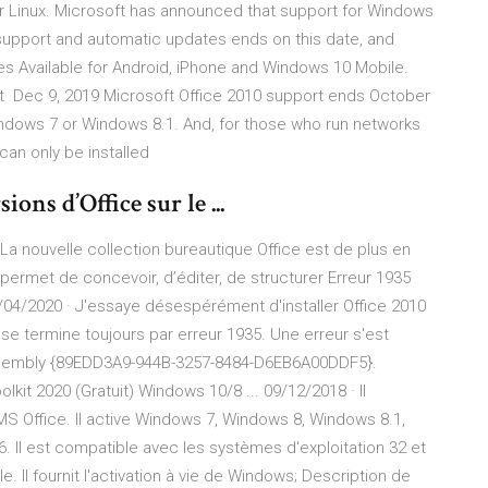
 Linux. Microsoft has announced that support for Windows
 support and automatic updates ends on this date, and
ses Available for Android, iPhone and Windows 10 Mobile.
et Dec 9, 2019 Microsoft Office 2010 support ends October
Windows 7 or Windows 8.1. And, for those who run networks
 can only be installed
ions d’Office sur le ...
La nouvelle collection bureautique Office est de plus en
 permet de concevoir, d’éditer, de structurer Erreur 1935
1/04/2020 · J'essaye désespérément d'installer Office 2010
 se termine toujours par erreur 1935. Une erreur s'est
'assembly {89EDD3A9-944B-3257-8484-D6EB6A00DDF5}.
it 2020 (Gratuit) Windows 10/8 ... 09/12/2018 · Il
S Office. Il active Windows 7, Windows 8, Windows 8.1,
. Il est compatible avec les systèmes d'exploitation 32 et
ble. Il fournit l'activation à vie de Windows; Description de