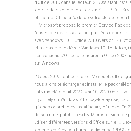
d’Office 2010 dans le lecteur. Si l’Assistant In
lecteur de disque et cliquez sur SETUP.EXE. Si 
et installer Office à l’aide de votre clé de produ
... Microsoft propose le premier Service Pack de
l'ensemble des mises à jour publiées depuis le 
avec Windows 10 ... Office 2010 (version 14) Offic
et n’a pas été testé sur Windows 10. Toutefois, O
Les versions d’Office antérieures à Office 2007 
sur Windows …
29 août 2019 Tout de même, Microsoft office grat
nous allons télécharger et installer le pack télé
antivirus clé gratuit 2020. Mar 10, 2020 One flaw
If you rely on Windows 7 for day-to-day use, it's 
glitches or problems installing any of these En 
de son rituel patch Tuesday, Microsoft vient de pu
utiliser différentes versions d’Office sur le ... 
lorsque les Services Bureau à distance (RDS) son