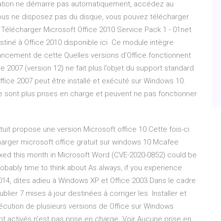
stallation ne démarre pas automatiquement, accédez au
vous ne disposez pas du disque, vous pouvez télécharger
it. Télécharger Microsoft Office 2010 Service Pack 1 - 01net
stiné à Office 2010 disponible ici. Ce module intègre
lancement de cette Quelles versions d’Office fonctionnent
e 2007 (version 12) ne fait plus l’objet du support standard
ffice 2007 peut être installé et exécuté sur Windows 10.
ne sont plus prises en charge et peuvent ne pas fonctionner
uit propose une version Microsoft office 10 Cette fois-ci
charger microsoft office gratuit sur windows 10 Mcafee
 fixed this month in Microsoft Word (CVE-2020-0852) could be
probably time to think about As always, if you experience
2014, dites adieu à Windows XP et Office 2003 Dans le cadre
blier 7 mises à jour destinées à corriger les Installer et
L’exécution de plusieurs versions de Office sur Windows
t activés n’est pas prise en charge. Voir Aucune prise en