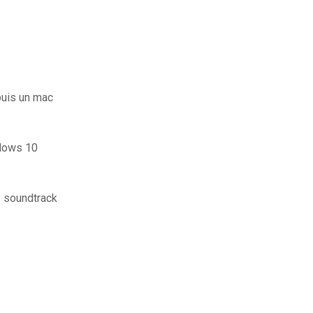
puis un mac
indows 10
 soundtrack