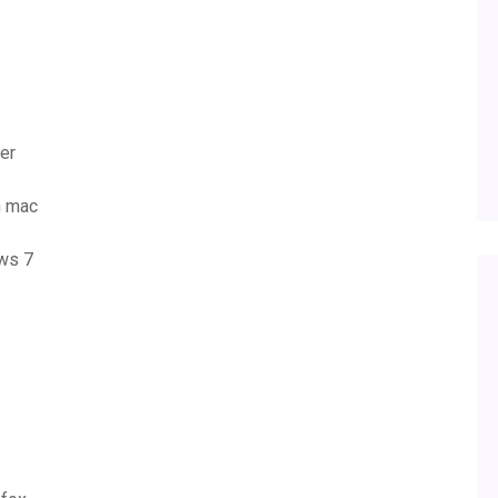
er
n mac
ows 7