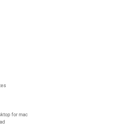
tes
sktop for mac
pad