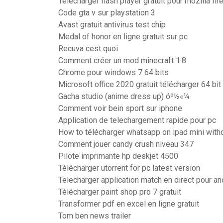
Telecharger flash player gratuit pour mozilla fir
Code gta v sur playstation 3
Avast gratuit antivirus test chip
Medal of honor en ligne gratuit sur pc
Recuva cest quoi
Comment créer un mod minecraft 1.8
Chrome pour windows 7 64 bits
Microsoft office 2020 gratuit télécharger 64 bit
Gacha studio (anime dress up) óº½«¼
Comment voir bein sport sur iphone
Application de telechargement rapide pour pc
How to télécharger whatsapp on ipad mini with
Comment jouer candy crush niveau 347
Pilote imprimante hp deskjet 4500
Télécharger utorrent for pc latest version
Telecharger application match en direct pour an
Télécharger paint shop pro 7 gratuit
Transformer pdf en excel en ligne gratuit
Tom ben news trailer