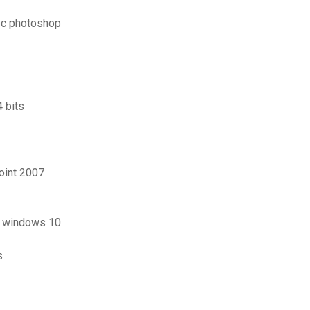
ec photoshop
 bits
oint 2007
c windows 10
s