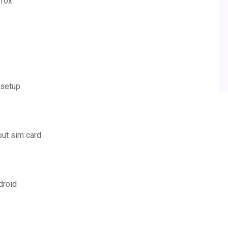
efox
 setup
out sim card
droid