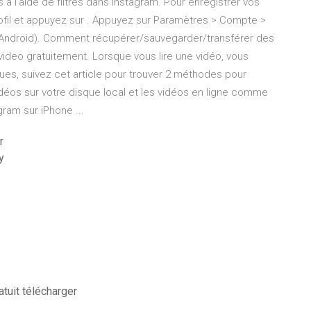
 l’aide de filtres dans Instagram. Pour enregistrer vos
ofil et appuyez sur . Appuyez sur Paramètres > Compte >
es (Android). Comment récupérer/sauvegarder/transférer des
ideo gratuitement. Lorsque vous lire une vidéo, vous
ues, suivez cet article pour trouver 2 méthodes pour
idéos sur votre disque local et les vidéos en ligne comme
ram sur iPhone ...
r
y
tuit télécharger