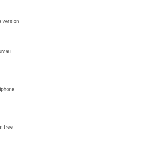
e version
ureau
iphone
n free