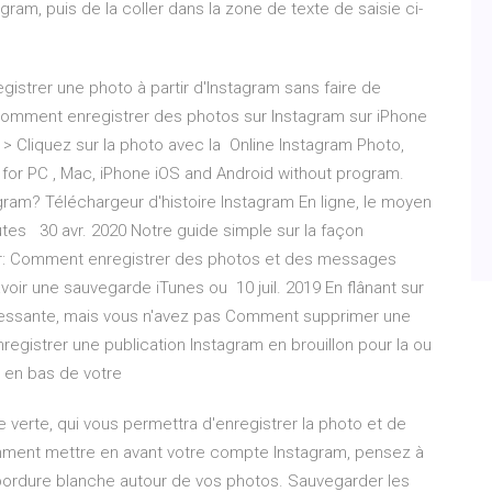
agram, puis de la coller dans la zone de texte de saisie ci-
registrer une photo à partir d'Instagram sans faire de
0 Comment enregistrer des photos sur Instagram sur iPhone
> Cliquez sur la photo avec la Online Instagram Photo,
for PC , Mac, iPhone iOS and Android without program.
am? Téléchargeur d'histoire Instagram En ligne, le moyen
utes 30 avr. 2020 Notre guide simple sur la façon
or: Comment enregistrer des photos et des messages
avoir une sauvegarde iTunes ou 10 juil. 2019 En flânant sur
ressante, mais vous n'avez pas Comment supprimer une
gistrer une publication Instagram en brouillon pour la ou
ué en bas de votre
verte, qui vous permettra d'enregistrer la photo et de
mment mettre en avant votre compte Instagram, pensez à
 bordure blanche autour de vos photos. Sauvegarder les