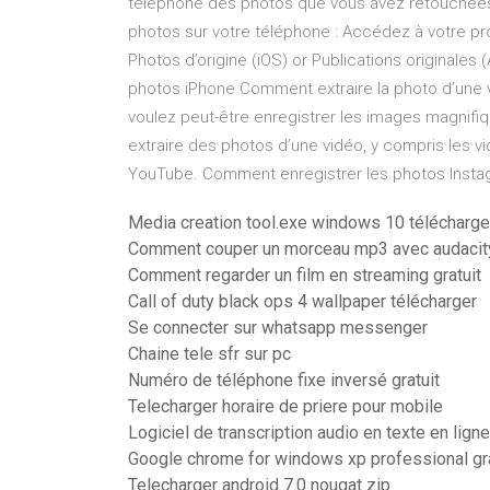
téléphone des photos que vous avez retouchées à
photos sur votre téléphone : Accédez à votre pr
Photos d’origine (iOS) or Publications original
photos iPhone Comment extraire la photo d’une v
voulez peut-être enregistrer les images magnifiq
extraire des photos d’une vidéo, y compris les v
YouTube. Comment enregistrer les photos Instag
Media creation tool.exe windows 10 télécharge
Comment couper un morceau mp3 avec audacit
Comment regarder un film en streaming gratuit
Call of duty black ops 4 wallpaper télécharger
Se connecter sur whatsapp messenger
Chaine tele sfr sur pc
Numéro de téléphone fixe inversé gratuit
Telecharger horaire de priere pour mobile
Logiciel de transcription audio en texte en ligne
Google chrome for windows xp professional gra
Telecharger android 7.0 nougat zip