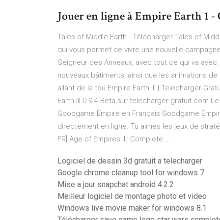
Jouer en ligne à Empire Earth 1
Tales of Middle Earth - Télécharger Tales of Mid
qui vous permet de vivre une nouvelle campagne
Seigneur des Anneaux, avec tout ce qui va avec.
nouveaux bâtiments, ainsi que les animations de
allant de la tou Empire Earth III | Telecharger-G
Earth III 0.9.4 Beta sur telecharger-gratuit.com
Goodgame Empire en Français Goodgame Empire e
directement en ligne. Tu aimes les jeux de strat
FR] Age of Empires III: Complete ...
Logiciel de dessin 3d gratuit a telecharger
Google chrome cleanup tool for windows 7
Mise a jour snapchat android 4.2.2
Meilleur logiciel de montage photo et video
Windows live movie maker for windows 8.1
Télécharger save game lego star wars complet