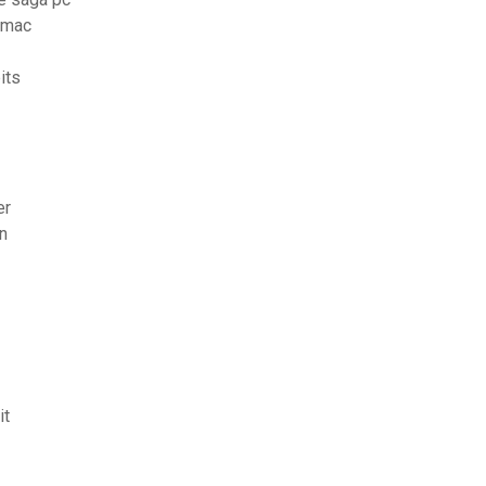
r mac
its
er
n
it