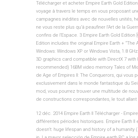
Télécharger et acheter Empire Earth Gold Edition 
voyage à travers le temps en vous proposant une 
campagnes inédites avec de nouvelles unités, héro
ne vous reste plus qu'à peaufiner l'Art de la Gue
confins de l'Espace. 3 Empire Earth Gold Edition
Edition includes the original Empire Earth + “Th
Windows: Windows XP or Windows Vista, 1.8 GH
3D graphics card compatible with DirectX 7 with
recommended) 16BM video memory Tales of Middl
de Age of Empires II: The Conquerors, qui vous 
exclusivement dans le monde fantastique du Sei
mod, vous pourrez trouver une multitude de nouv
de constructions correspondantes, le tout allant 
12 déc. 2014 Empire Earth II Télécharger - Empire 
différentes périodes historiques. Empire Earth I
doesn't: huge lifespan and history of a humanity (
in La mayor selección de Empire earth PC a los