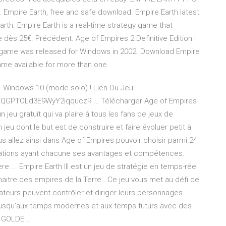
. Empire Earth, free and safe download. Empire Earth latest
arth. Empire Earth is a real-time strategy game that
e dès 25€. Précédent. Age of Empires 2 Definitive Edition |
e game was released for Windows in 2002. Download Empire
ame available for more than one
 1 Windows 10 (mode solo) ! Lien Du Jeu:
tzQGPTOLd3E9WyY2iqquczR … Télécharger Age of Empires
eu gratuit qui va plaire à tous les fans de jeux de
eu dont le but est de construire et faire évoluer petit à
Vous allez ainsi dans Age of Empires pouvoir choisir parmi 24
sations ayant chacune ses avantages et compétences.
ière ... Empire Earth III est un jeu de stratégie en temps-réel
aitre des empires de la Terre.. Ce jeu vous met au défi de
lisateurs peuvent contrôler et diriger leurs personnages
 jusqu’aux temps modernes et aux temps futurs avec des
1 GOLDE …