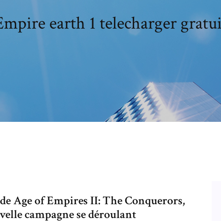
Empire earth 1 telecharger gratui
 de Age of Empires II: The Conquerors,
velle campagne se déroulant