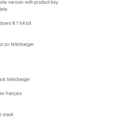
lete version with product key
lete
ndows 8.1 64 bit
or pc télécharger
r
ack télécharger
en français
e crack