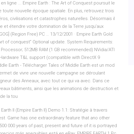
en ligne ... Empire Earth : The Art of Conquest poursuit le
toute nouvelle époque spatiale. En plus, retrouvez trois
s, civilisations et catastrophes naturelles. Désormais il
rre et étendre votre domination de la Terre jusqu'aux
 [GOG] (Region Free) PC … 13/12/2001 · Empire Earth Gold
e Art of conquest” Optional update. System Requirements:
z Processor; 512MB RAM (1 GB recommended) NVidia/ATI
 Hardware T&L support (compatible with DirectX 9
e Earth - Télécharger Tales of Middle Earth est un mod
permet de vivre une nouvelle campagne se déroulant
gneur des Anneaux, avec tout ce qui va avec. Dans ce
eaux bâtiments, ainsi que les animations de destruction et
de la tou
Earth II (Empire Earth II) Demo 1.1: Stratégie à travers
I est Game has one extraordinary feature that ano other
500 000 years of past, present and future of it is portrayed
 precios más asequibles está en eBay. EMPIRE EARTH 1 Pc