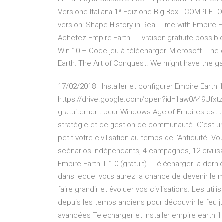
Versione Italiana 1ª Edizione Big Box - COMPLETO
version: Shape History in Real Time with Empire E
Achetez Empire Earth . Livraison gratuite possibl
Win 10 – Code jeu à télécharger. Microsoft. Th
Earth: The Art of Conquest. We might have the g
17/02/2018 · Installer et configurer Empire Earth
https://drive.google.com/open?id=1aw0A49Ufx
gratuitement pour Windows Age of Empires est un j
stratégie et de gestion de communauté. C'est un j
petit votre civilisation au temps de l'Antiquité. 
scénarios indépendants, 4 campagnes, 12 civili
Empire Earth III 1.0 (gratuit) - Télécharger la dern
dans lequel vous aurez la chance de devenir le m
faire grandir et évoluer vos civilisations. Les uti
depuis les temps anciens pour découvrir le feu
avancées Telecharger et Installer empire earth 