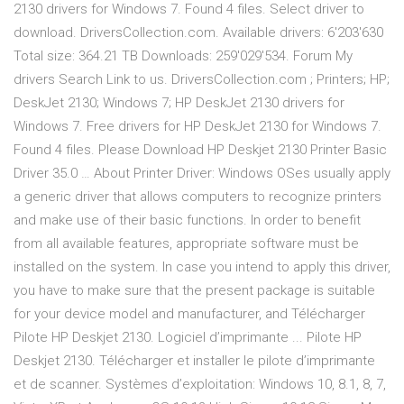
2130 drivers for Windows 7. Found 4 files. Select driver to
download. DriversCollection.com. Available drivers: 6'203'630
Total size: 364.21 TB Downloads: 259'029'534. Forum My
drivers Search Link to us. DriversCollection.com ; Printers; HP;
DeskJet 2130; Windows 7; HP DeskJet 2130 drivers for
Windows 7. Free drivers for HP DeskJet 2130 for Windows 7.
Found 4 files. Please Download HP Deskjet 2130 Printer Basic
Driver 35.0 … About Printer Driver: Windows OSes usually apply
a generic driver that allows computers to recognize printers
and make use of their basic functions. In order to benefit
from all available features, appropriate software must be
installed on the system. In case you intend to apply this driver,
you have to make sure that the present package is suitable
for your device model and manufacturer, and Télécharger
Pilote HP Deskjet 2130. Logiciel d’imprimante ... Pilote HP
Deskjet 2130. Télécharger et installer le pilote d’imprimante
et de scanner. Systèmes d’exploitation: Windows 10, 8.1, 8, 7,