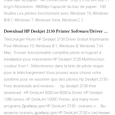
maximale du papier : A4 Connectivité : USB 2.0 ou Wifi 802.11
b/g/n Résolution : 4800dpi Capacité du bac de papier : 100
feuilles Les pilotes fonctionnent avec Windows 10, Windows
8/8.1, Windows 7, Windows Vista, Windows […]
Download HP Deskjet 2130 Printer Software/Driver …
Télécharger Pilote HP Deskjet 2130 Driver Gratuit Imprimante
Pour Windows 10, Windows 8.1, Windows 8, Windows 7 et
Mac. Trouver fonctionnalité complète pilote et logiciel d
installation pour imprimante HP Deskjet 2130 Multifonction
couleur 3-en-1. Sélectionnez dans la liste de pilote requis
pour le téléchargement Vous pouvez aussi choisir votre
système pour ne visionner que des pilotes Hp Deskjet 2130 -
Free downloads and reviews - … hp deskjet 2130 free
download - HP DeskJet 820Cse/820Cxi Driver, HP Deskjet
1280 series, HP DeskJet 1000C Printer, and many more
programs Драйвер для HP DeskJet 2130 - скачать + … Вы
можете скачать драйвер для HP DeskJet 2130 к системам