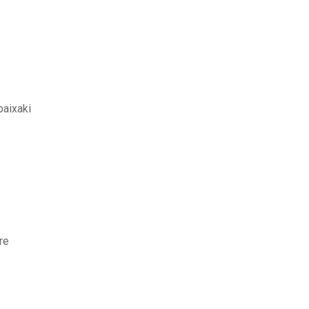
baixaki
re