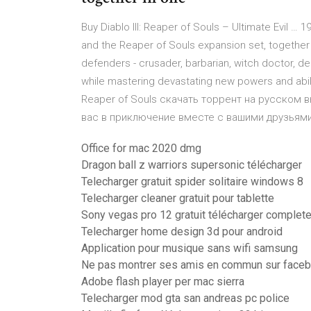
Buy Diablo III: Reaper of Souls – Ultimate Evil … 19
and the Reaper of Souls expansion set, together i
defenders - crusader, barbarian, witch doctor, de
while mastering devastating new powers and abil
Reaper of Souls скачать торрент на русском в
вас в приключение вместе с вашими друзьями чт
Office for mac 2020 dmg
Dragon ball z warriors supersonic télécharger
Telecharger gratuit spider solitaire windows 8
Telecharger cleaner gratuit pour tablette
Sony vegas pro 12 gratuit télécharger complete
Telecharger home design 3d pour android
Application pour musique sans wifi samsung
Ne pas montrer ses amis en commun sur face
Adobe flash player per mac sierra
Telecharger mod gta san andreas pc police