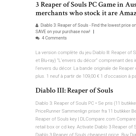
3 Reaper of Souls PC Game in Au
merchants who stock it are Ama
Diablo 3: Reaper of Souls - Find the lowest price 
SAVE on your purchase now!
4 Comments
La version complète du jeu Diablo III: Reaper o
et Blu-ray) "L’envers du décor" comprenant des 
l’envers du décor. La bande originale de Reaper 
plus. 1 neuf à partir de 109,00 € 1 d'occasion à pa
Diablo III: Reaper of Souls
Diablo 3: Reaper of Souls PC • Se pris (11 butikke
PriceRunner Sammenlign priser fra 11 butikker Bet
Reaper of Souls key | DLCompare.com Compare g
retail box or cd key. Activate Diablo 3 Reaper of 
Diablo 3 Reaper of Souls cheapest price. Buy Diab