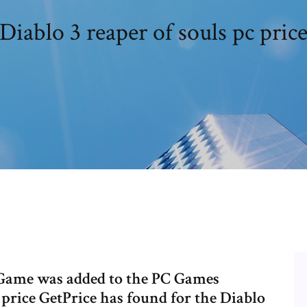
Diablo 3 reaper of souls pc pric
 Game was added to the PC Games
 price GetPrice has found for the Diablo