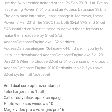
use the 64-bit edition instead of the 26 Sep 2018 Hi all, I've an
issue using Power BI 64 bits and an Access Database 32 bits.
The data base isn't mine, I can't change it. Moreover, I need
Power 7 Mar 2013 The SSCC has both 32-bit SAS and 64-bit
SAS installed on Winstat. need to convert these formats to
make them readable by 64-bit SAS.
AccessDatabaseEngine.exe—32-bit driver;
AccessDatabaseEngine_X64.exe— 64-bit driver. If you try to
install the downloaded AccessDatabaseEngine.exe file 20
Jan 2016 When to choose 32-bit or 64-bit version of Microsoft
Access Database Engine 2010 Redistributable? If you have
32-bit system, all NiceLabel
Amd dual core optimizer startup
Télécharger sims 1 full
Call of duty black ops 3 campaign
Pilote wifi asus windows 10
Magix video pro x vs vegas pro 16