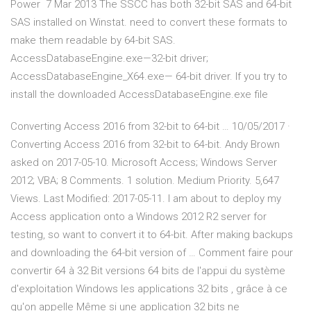
Power 7 Mar 2013 The SSCC has both 32-bit SAS and 64-bit
SAS installed on Winstat. need to convert these formats to
make them readable by 64-bit SAS.
AccessDatabaseEngine.exe—32-bit driver;
AccessDatabaseEngine_X64.exe— 64-bit driver. If you try to
install the downloaded AccessDatabaseEngine.exe file
Converting Access 2016 from 32-bit to 64-bit … 10/05/2017 ·
Converting Access 2016 from 32-bit to 64-bit. Andy Brown
asked on 2017-05-10. Microsoft Access; Windows Server
2012; VBA; 8 Comments. 1 solution. Medium Priority. 5,647
Views. Last Modified: 2017-05-11. I am about to deploy my
Access application onto a Windows 2012 R2 server for
testing, so want to convert it to 64-bit. After making backups
and downloading the 64-bit version of … Comment faire pour
convertir 64 à 32 Bit versions 64 bits de l'appui du système
d'exploitation Windows les applications 32 bits , grâce à ce
qu'on appelle Même si une application 32 bits ne