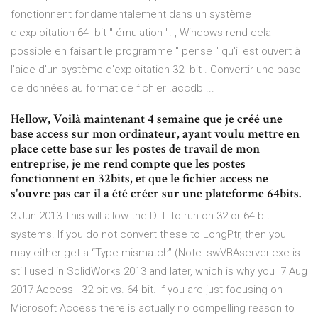
fonctionnent fondamentalement dans un système
d'exploitation 64 -bit " émulation ". , Windows rend cela
possible en faisant le programme " pense " qu'il est ouvert à
l'aide d'un système d'exploitation 32 -bit . Convertir une base
de données au format de fichier .accdb ...
Hellow, Voilà maintenant 4 semaine que je créé une
base access sur mon ordinateur, ayant voulu mettre en
place cette base sur les postes de travail de mon
entreprise, je me rend compte que les postes
fonctionnent en 32bits, et que le fichier access ne
s'ouvre pas car il a été créer sur une plateforme 64bits.
3 Jun 2013 This will allow the DLL to run on 32 or 64 bit
systems. If you do not convert these to LongPtr, then you
may either get a “Type mismatch” (Note: swVBAserver.exe is
still used in SolidWorks 2013 and later, which is why you 7 Aug
2017 Access - 32-bit vs. 64-bit. If you are just focusing on
Microsoft Access there is actually no compelling reason to