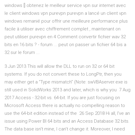
windows [] obtenez le meilleur service vpn sur internet avec
le client windows vpn purevpn purevpn a lancé un client vpn
windows remanié pour offrir une meilleure performance plus
facile à utiliser avec chiffrement complet , maintenant on
peut utiliser purevpn en 4 Comment convertir fichier wav 32
bits en 16 bits ? - forum ... peut on passer un fichier 64 bis a
32 sur le forum ...
3 Jun 2013 This will allow the DLL to run on 32 or 64 bit
systems. If you do not convert these to LongPtr, then you
may either get a “Type mismatch” (Note: swVBAserver.exe is
still used in SolidWorks 2013 and later, which is why you 7 Aug
2017 Access - 32-bit vs. 64-bit. If you are just focusing on
Microsoft Access there is actually no compelling reason to
use the 64-bit edition instead of the 26 Sep 2018 Hi all, I've an
issue using Power BI 64 bits and an Access Database 32 bits.
The data base isn't mine, I can't change it. Moreover, I need