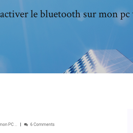
ctiver le bluetooth sur mon pc
mon PC ...
6 Comments