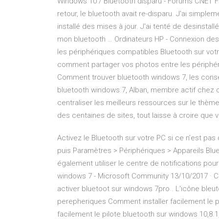
Windows 10 / Bluetooth disparu - Forums CNET F
retour, le bluetooth avait re-disparu. J'ai simp
installé des mises à jour. J'ai tenté de desinsta
mon bluetooth … Ordinateurs HP - Connexion des 
les périphériques compatibles Bluetooth sur votr
comment partager vos photos entre les périphé
Comment trouver bluetooth windows 7, les conse
bluetooth windows 7, Alban, membre actif chez co
centraliser les meilleurs ressources sur le thè
des centaines de sites, tout laisse à croire que
Activez le Bluetooth sur votre PC si ce n’est pas 
puis Paramètres > Périphériques > Appareils Blue
également utiliser le centre de notifications po
windows 7 - Microsoft Community 13/10/2017 · C
activer bluetoot sur windows 7pro . L'icône bleuto
perepheriques Comment installer facilement le pi
facilement le pilote bluetooth sur windows 10,8.