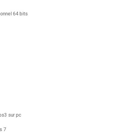
onnel 64 bits
ps3 sur pc
s 7