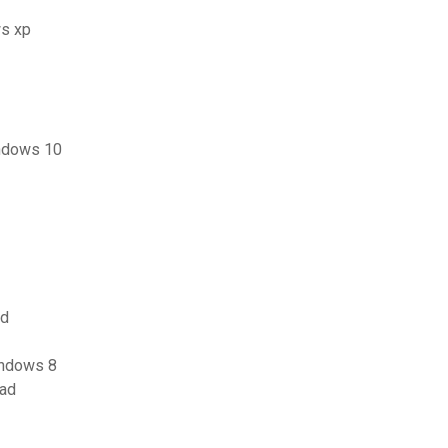
ws xp
indows 10
id
indows 8
pad