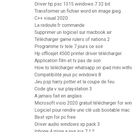
Driver hp psc 1315 windows 7 32 bit
Transformer un fichier word en image jpeg
C++ visual 2020
La redoute.fr commande
Supprimer un logiciel sur macbook air
Télécharger game rulers of nations 2
Programme tv tele 7 jours ce soir
Hp officejet 4500 printer driver télécharger
Application film et tv pas de son
How to télécharger whatsapp on ipad mini with
Compatibilité jeux pc windows 8
Jeu psp harry potter et la coupe de feu
Code gta v sur playstation 3
A jamais fait en anglais
Microsoft visio 2020 gratuit télécharger for wi
Logiciel pour rendre une clé usb bootable mac
Best vpn for pc free
Driver audio windows xp pack 3
Iphone 4 mise a jour ios 7.1.2