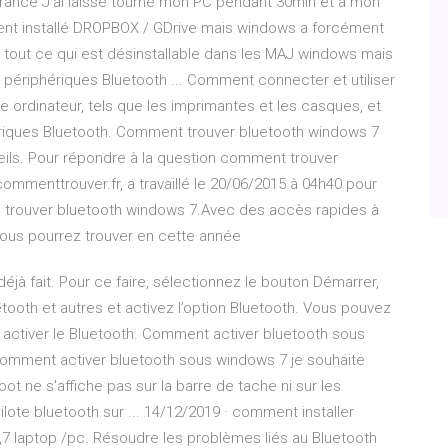
rance J'ai laissé tourné mon PC pendant 30min et à mon
lement installé DROPBOX / GDrive mais windows a forcément
llé tout ce qui est désinstallable dans les MAJ windows mais
périphériques Bluetooth ... Comment connecter et utiliser
e ordinateur, tels que les imprimantes et les casques, et
riques Bluetooth. Comment trouver bluetooth windows 7
ils. Pour répondre à la question comment trouver
mmenttrouver.fr, a travaillé le 20/06/2015 à 04h40 pour
me trouver bluetooth windows 7.Avec des accès rapides à
 vous pourrez trouver en cette année
déjà fait. Pour ce faire, sélectionnez le bouton Démarrer,
tooth et autres et activez l’option Bluetooth. Vous pouvez
ur activer le Bluetooth. Comment activer bluetooth sous
omment activer bluetooth sous windows 7 je souhaite
ot ne s'affiche pas sur la barre de tache ni sur les
lote bluetooth sur ... 14/12/2019 · comment installer
1,7 laptop /pc. Résoudre les problèmes liés au Bluetooth